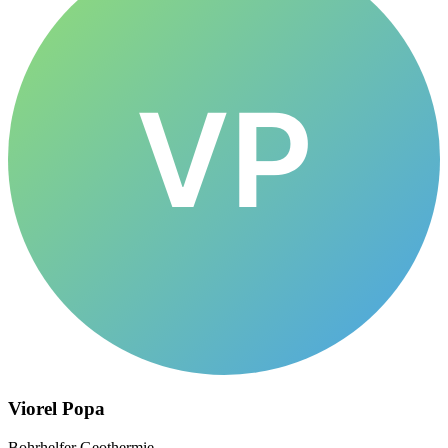
VP
Viorel Popa
Bohrhelfer Geothermie